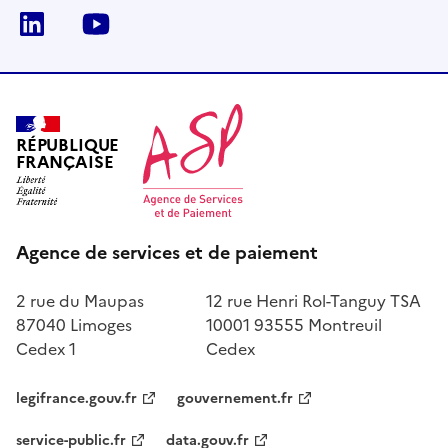
LinkedIn
Youtube
RÉPUBLIQUE
FRANÇAISE
Agence de services et de paiement
2 rue du Maupas
12 rue Henri Rol-Tanguy TSA
87040 Limoges
10001 93555 Montreuil
Cedex 1
Cedex
legifrance.gouv.fr
gouvernement.fr
service-public.fr
data.gouv.fr