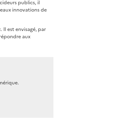
ideurs publics, il
seaux innovations de
 Il est envisagé, par
r répondre aux
mérique.