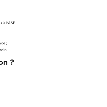
 à l’ASP.
ce ;
main
on ?