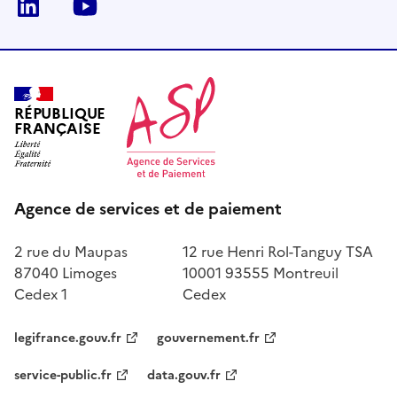
LinkedIn
Youtube
RÉPUBLIQUE
FRANÇAISE
Agence de services et de paiement
2 rue du Maupas
12 rue Henri Rol-Tanguy TSA
87040 Limoges
10001 93555 Montreuil
Cedex 1
Cedex
legifrance.gouv.fr
gouvernement.fr
service-public.fr
data.gouv.fr